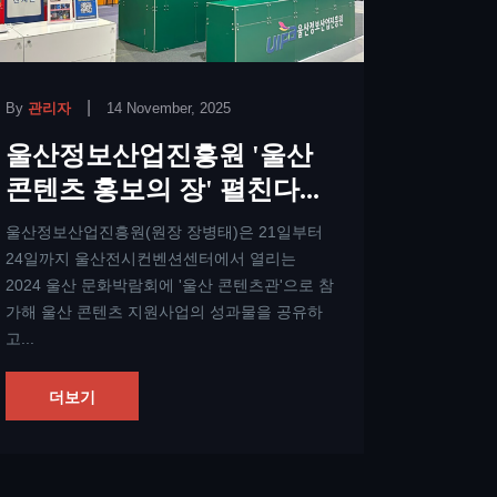
|
By
관리자
14 November, 2025
By
관리자
울산정보산업진흥원 '울산
울산시
콘텐츠 홍보의 장' 펼친다...
선해양
'맞손'.
울산정보산업진흥원(원장 장병태)은 21일부터
24일까지 울산전시컨벤션센터에서 열리는
[울산=뉴
2024 울산 문화박람회에 '울산 콘텐츠관'으로 참
산업진흥원
가해 울산 콘텐츠 지원사업의 성과물을 공유하
콘텐츠 개
고...
은 16일
원,&n...
더보기
더